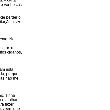
. A carta
 e venho cá”,
ode perder o
itação a ser
ento. No
maior: o
itos ciganos,
cam esta
 lá, porque
tras não me
ão. Tinha
co a olhar
ra fazer
lá, veem que