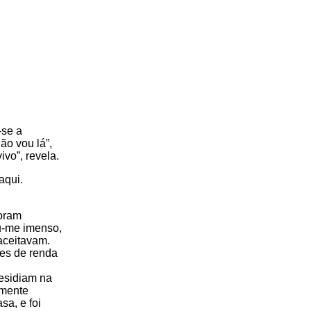
-se a
ão vou lá”,
ivo”, revela.
aqui.
foram
ou-me imenso,
aceitavam.
ses de renda
residiam na
emente
a, e foi