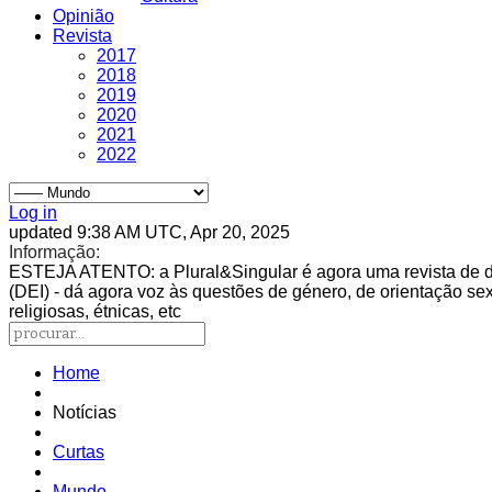
Opinião
Revista
2017
2018
2019
2020
2021
2022
Log in
updated 9:38 AM UTC, Apr 20, 2025
Informação:
ESTEJA ATENTO
: a Plural&Singular é agora uma revista de 
(DEI) - dá agora voz às questões de género, de orientação sexu
religiosas, étnicas, etc
Home
Notícias
Curtas
Mundo