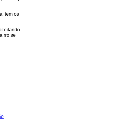
a, tem os
aceitando.
airro se
ão