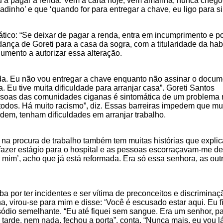
u a pagar a renda. Vem a carta hoje, vem amanhã, nunca chegou
adinho’ e que ‘quando for para entregar a chave, eu ligo para si
ico: “Se deixar de pagar a renda, entra em incumprimento e p
ança de Goreti para a casa da sogra, com a titularidade da hab
umento a autorizar essa alteração.
a. Eu não vou entregar a chave enquanto não assinar o docum
 Eu tive muita dificuldade para arranjar casa”. Goreti Santos
essoas das comunidades ciganas é sintomática de um problema 
todos. Há muito racismo”, diz. Essas barreiras impedem que mu
idem, tenham dificuldades em arranjar trabalho.
 na procura de trabalho também tem muitas histórias que expli
fazer estágio para o hospital e as pessoas escorraçavam-me de
 mim’, acho que já está reformada. Era só essa senhora, as ou
 por ter incidentes e ser vítima de preconceitos e discriminaç
, virou-se para mim e disse: ‘Você é escusado estar aqui. Eu fi
ódio semelhante. “Eu até fiquei sem sangue. Era um senhor, pa
tarde, nem nada, fechou a porta”, conta. “Nunca mais, eu vou 