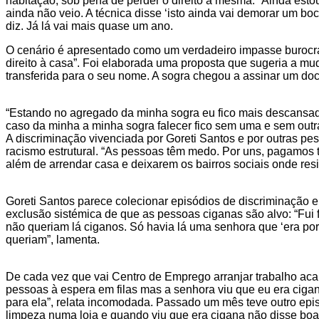
habitação, sob pena de perder o direito à mesma. “Ainda esto
ainda não veio. A técnica disse ‘isto ainda vai demorar um boc
diz. Já lá vai mais quase um ano.
O cenário é apresentado como um verdadeiro impasse burocrát
direito à casa”. Foi elaborada uma proposta que sugeria a mud
transferida para o seu nome. A sogra chegou a assinar um doc
“Estando no agregado da minha sogra eu fico mais descansad
caso da minha a minha sogra falecer fico sem uma e sem outra.
A discriminação vivenciada por Goreti Santos e por outras p
racismo estrutural. “As pessoas têm medo. Por uns, pagamos 
além de arrendar casa e deixarem os bairros sociais onde res
Goreti Santos parece colecionar episódios de discriminação e
exclusão sistémica de que as pessoas ciganas são alvo: “Fui 
não queriam lá ciganos. Só havia lá uma senhora que ‘era por
queriam”, lamenta.
De cada vez que vai Centro de Emprego arranjar trabalho acaba
pessoas à espera em filas mas a senhora viu que eu era cigana
para ela”, relata incomodada. Passado um mês teve outro epis
limpeza numa loja e quando viu que era cigana não disse boa 