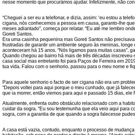
nesse momento que procurámos ajudar. Infelizmente, não con
“Cheguei a ser eu a telefonar, e dizia, assim: ‘eu estou a tel
cigana, nós conhecemos a pessoa em causa, garanto-lhe que 
meses adiantado”, começa por relatar. “Eu até me lembro onde 
Goreti Santos.
Era uma casinha pequenina mas Goreti Santos não precisava d
frustradas de garantir um ambiente seguro às meninas, longe
aconteceram há 15 anos. “Nós ligamos para muitas casas”, gar
Quando chegou ao bairro há mais de três décadas inscreveu-s
casa social mas entretanto foi para Paços de Ferreira em 2019.
tua vida. Falou com o senhorio, passou para o meu nome e fiqu
Para aquele senhorio o facto de ser cigana não era um probl
“Depois voltei para aqui porque o meu cunhado, que já faleceu
que ia morrer, então viemos para aqui e passado 15 dias, ele f
Atualmente, enfrenta outro obstáculo relacionado com a habitaç
cuidar da sogra. “Eu sou testemunha que ela veio aqui para 
sogra, com a garantia de que quando a sogra falecesse pudess
A casa está vazia, contudo, enquanto o processo de mudança f