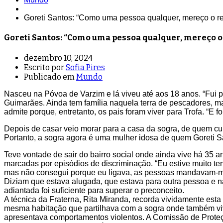
Goreti Santos: “Como uma pessoa qualquer, mereço o re
Goreti Santos: “Como uma pessoa qualquer, mereço o r
dezembro 10, 2024
Escrito por
Sofia Pires
Publicado em
Mundo
Nasceu na Póvoa de Varzim e lá viveu até aos 18 anos. “Fui pe
Guimarães. Ainda tem família naquela terra de pescadores, mas
admite porque, entretanto, os pais foram viver para Trofa. “E f
Depois de casar veio morar para a casa da sogra, de quem cui
Portanto, a sogra agora é uma mulher idosa de quem Goreti S
Teve vontade de sair do bairro social onde ainda vive há 35 a
marcadas por episódios de discriminação. “Eu estive muito t
mas não consegui porque eu ligava, as pessoas mandavam-me i
Diziam que estava alugada, que estava para outra pessoa e n
adiantada foi suficiente para superar o preconceito.
A técnica da Fraterna, Rita Miranda, recorda vividamente est
mesma habitação que partilhava com a sogra onde também viv
apresentava comportamentos violentos. A Comissão de Proteçã