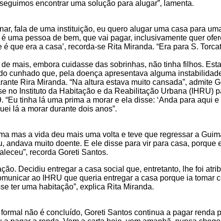
seguimos encontrar uma solução para alugar”, lamenta.
efonar, fala de uma instituição, eu quero alugar uma casa para u
é uma pessoa de bem, que vai pagar, inclusivamente quer ofer
é que era a casa’, recorda-se Rita Miranda. “Era para S. Torca
e mais, embora cuidasse das sobrinhas, não tinha filhos. Esta
 do cunhado que, pela doença apresentava alguma instabilidad
ante Rira Miranda. “Na altura estava muito cansada”, admite G
e no Instituto da Habitação e da Reabilitação Urbana (IHRU) p
 “Eu tinha lá uma prima a morar e ela disse: ‘Anda para aqui e 
ei lá a morar durante dois anos”.
ema mas a vida deu mais uma volta e teve que regressar a Guim
, andava muito doente. E ele disse para vir para casa, porque e
aleceu”, recorda Goreti Santos.
ão. Decidiu entregar a casa social que, entretanto, lhe foi atri
comunicar ao IHRU que queria entregar a casa porque ia tomar 
e ter uma habitação”, explica Rita Miranda.
ormal não é concluído, Goreti Santos continua a pagar renda p