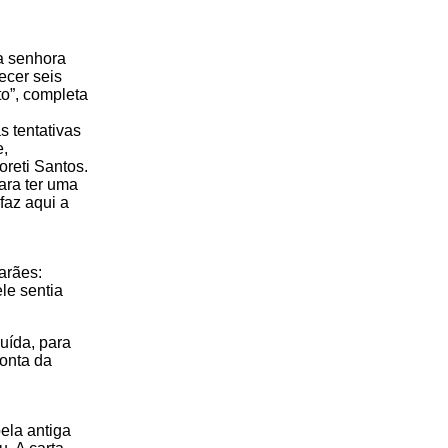
ma senhora
ecer seis
to”, completa
s tentativas
e,
oreti Santos.
ara ter uma
faz aqui a
arães:
le sentia
buída, para
conta da
ela antiga