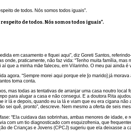
speito de todos. Nós somos todos iguais”.
espeito de todos. Nós somos todos iguais”.
dida em casamento e fiquei aqui”, diz Goreti Santos, referindo
 onde, praticamente, não faz vida: “Tenho muita família, mas n
oi aí que a minha mãe faleceu, em Vilarinho. O meu pai ainda é v
da agora. “Sempre morei aqui porque ele [o marido] já morava 
antos toma conta.
nos, mas todas as tentativas de arranjar uma casa noutro local 
empo para alugar a casa e não consegui. E a doutora Rita ajud
r lá e depois, quando eu ia lá e viam que eu era cigana não 
ão sei quê, pronto”, descreve. Nem mesmo a oferta de seis me
a fase: “Ela cuidava das sobrinhas, ambas menores de idade, e 
ia com um tio diagnosticado com esquizofrenia, que frequent
o de Crianças e Jovens (CPCJ) sugeriu que ela deixasse a cas