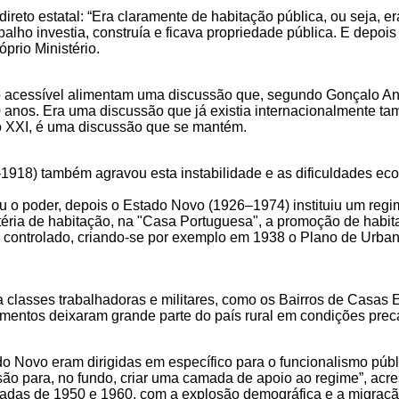
ireto estatal: “Era claramente de habitação pública, ou seja, 
abalho investia, construía e ficava propriedade pública. E depoi
prio Ministério.
o acessível alimentam uma discussão que, segundo Gonçalo An
0 anos. Era uma discussão que já existia internacionalmente t
o XXI, é uma discussão que se mantém.
–1918) também agravou esta instabilidade e as dificuldades e
izou o poder, depois o Estado Novo (1926–1974) instituiu um reg
 matéria de habitação, na "Casa Portuguesa", a promoção de habi
smo controlado, criando-se por exemplo em 1938 o Plano de Urba
a classes trabalhadoras e militares, como os Bairros de Casas
mentos deixaram grande parte do país rural em condições precá
do Novo eram dirigidas em específico para o funcionalismo públ
o para, no fundo, criar uma camada de apoio ao regime”, acre
cadas de 1950 e 1960, com a explosão demográfica e a migração