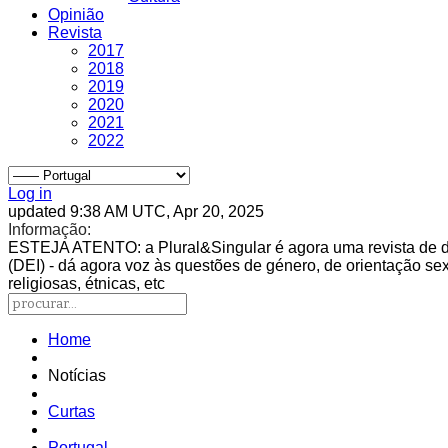
Opinião
Revista
2017
2018
2019
2020
2021
2022
Log in
updated 9:38 AM UTC, Apr 20, 2025
Informação:
ESTEJA ATENTO
: a Plural&Singular é agora uma revista de 
(DEI) - dá agora voz às questões de género, de orientação sexu
religiosas, étnicas, etc
Home
Notícias
Curtas
Portugal