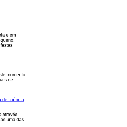
ola e em
equeno,
festas.
neste momento
nais de
 deficiência
o através
enas uma das