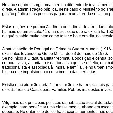
No ano seguinte surge uma medida diferente de investimento d
direta. A administração pública, neste caso o Ministério do Tr
gestão pública e as pessoas pagariam uma renda social ao pró
Estas opções de promoção direta ou indireta de arrendament
há mais de um século: “É uma discussão que já existia há 15
ninguém sabia muito bem como fazer e hoje em dia, no sécul
A participação de Portugal na Primeira Guerra Mundial (1916
existentes levando ao Golpe Militar de 28 de maio de 1926.
Se no início a Ditadura Militar reprimiu a oposição e central
corporativista, autoritário e nacionalista que se refletiu, em
tradicionalista e associada à "moral e família", e no urbani
Lisboa que impulsionou o crescimento das periferias.
Existia uma atenção dada à construção de bairros sociais par
e os Bairros de Casas para Famílias Pobres mas estes investi
“Algumas das principais políticas da habitação social do Esta
exemplo, para beneficiar uma classe média urbana em ascensã
geógrafo. No entanto, o défice habitacional aumentou nas dé