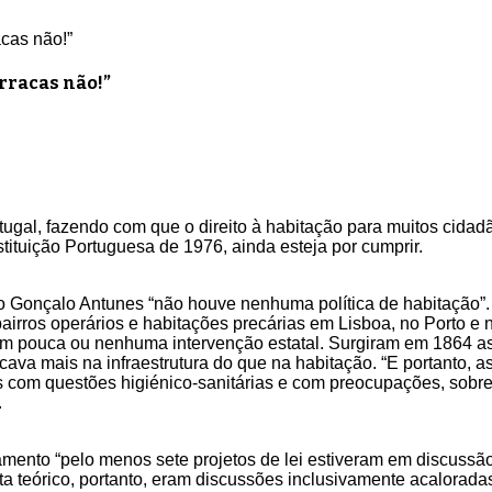
acas não!”
arracas não!”
gal, fazendo com que o direito à habitação para muitos cidad
ituição Portuguesa de 1976, ainda esteja por cumprir.
o Gonçalo Antunes “não houve nenhuma política de habitação”.
bairros operários e habitações precárias em Lisboa, no Porto e 
om pouca ou nenhuma intervenção estatal. Surgiram em 1864 as
ocava mais na infraestrutura do que na habitação. “E portanto, a
s com questões higiénico-sanitárias e com preocupações, sobr
.
amento “pelo menos sete projetos de lei estiveram em discussão
a teórico, portanto, eram discussões inclusivamente acalorada