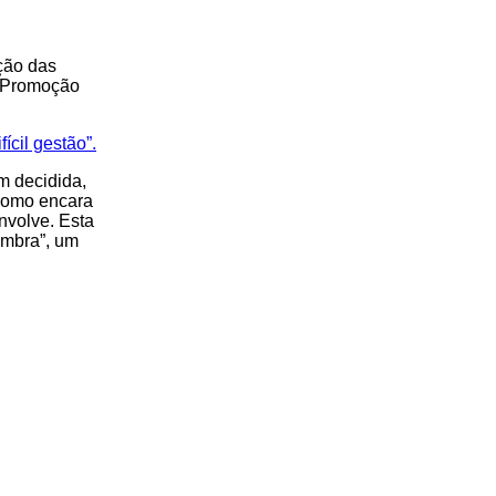
oção das
e Promoção
cil gestão”.
m decidida,
 como encara
nvolve. Esta
ombra”, um