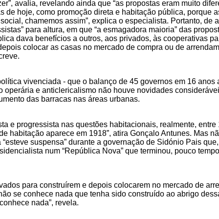
r”, avalia, revelando ainda que “as propostas eram muito difer
as de hoje, como promoção direta e habitação pública, porque a
o social, chamemos assim”, explica o especialista. Portanto, de
sistas” para altura, em que “a esmagadora maioria” das propos
lica dava benefícios a outros, aos privados, às cooperativas pa
m depois colocar as casas no mercado de compra ou de arrenda
creve.
lítica vivenciada - que o balanço de 45 governos em 16 anos 
ção operária e anticlericalismo não houve novidades consideráve
aumento das barracas nas áreas urbanas.
ta e progressista nas questões habitacionais, realmente, entre
ica de habitação aparece em 1918”, atira Gonçalo Antunes. Mas n
a “esteve suspensa” durante a governação de Sidónio Pais que,
esidencialista num “República Nova” que terminou, pouco tempo
privados para construírem e depois colocarem no mercado de ar
, não se conhece nada que tenha sido construído ao abrigo dessa
conhece nada”, revela.