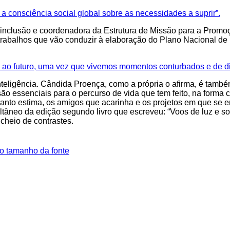
a consciência social global sobre as necessidades a suprir”.
 e inclusão e coordenadora da Estrutura de Missão para a Prom
s trabalhos que vão conduzir à elaboração do Plano Nacional d
ao futuro, uma vez que vivemos momentos conturbados e de difí
nteligência. Cândida Proença, como a própria o afirma, é també
 são essenciais para o percurso de vida que tem feito, na forma
 tanto estima, os amigos que acarinha e os projetos em que se e
ultâneo da edição segundo livro que escreveu: “Voos de luz e s
 cheio de contrastes.
o tamanho da fonte