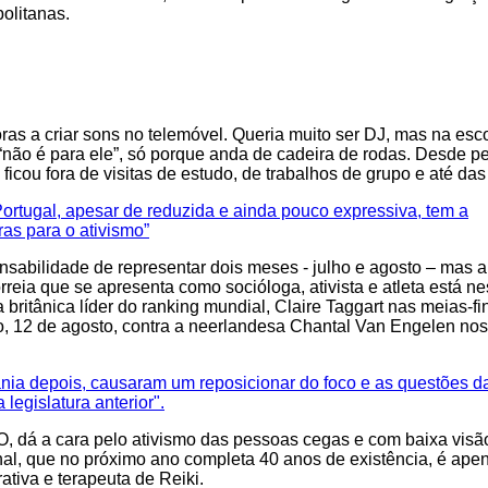
politanas.
ras a criar sons no telemóvel. Queria muito ser DJ, mas na esc
“não é para ele”, só porque anda de cadeira de rodas. Desde p
icou fora de visitas de estudo, de trabalhos de grupo e até das 
Portugal, apesar de reduzida e ainda pouco expressiva, tem a
as para o ativismo”
nsabilidade de representar dois meses - julho e agosto – mas a
reia que se apresenta como socióloga, ativista e atleta está 
 britânica líder do ranking mundial, Claire Taggart nas meias-fi
do, 12 de agosto, contra a neerlandesa Chantal Van Engelen nos
nia depois, causaram um reposicionar do foco e as questões da
egislatura anterior".
O, dá a cara pelo ativismo das pessoas cegas e com baixa visã
ional, que no próximo ano completa 40 anos de existência, é ap
ativa e terapeuta de Reiki.