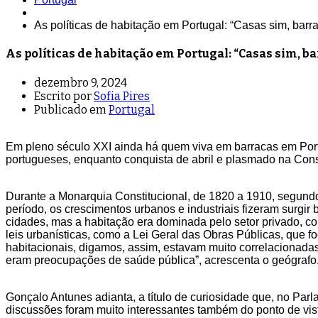
As políticas de habitação em Portugal: “Casas sim, barr
As políticas de habitação em Portugal: “Casas sim, b
dezembro 9, 2024
Escrito por
Sofia Pires
Publicado em
Portugal
Em pleno século XXI ainda há quem viva em barracas em Portu
portugueses, enquanto conquista de abril e plasmado na Const
Durante a Monarquia Constitucional, de 1820 a 1910, segund
período, os crescimentos urbanos e industriais fizeram surgir 
cidades, mas a habitação era dominada pelo setor privado, c
leis urbanísticas, como a Lei Geral das Obras Públicas, que f
habitacionais, digamos, assim, estavam muito correlacionada
eram preocupações de saúde pública”, acrescenta o geógrafo
Gonçalo Antunes adianta, a título de curiosidade que, no Parl
discussões foram muito interessantes também do ponto de vist