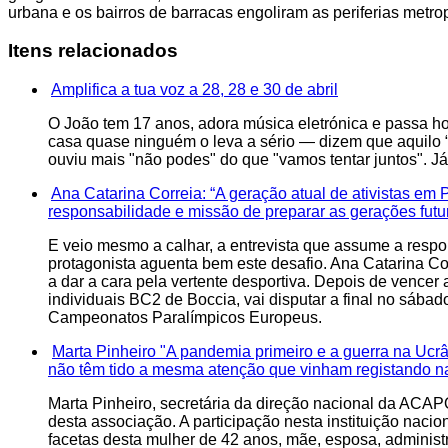
urbana e os bairros de barracas engoliram as periferias metro
Itens relacionados
Amplifica a tua voz a 28, 28 e 30 de abril
O João tem 17 anos, adora música eletrónica e passa ho
casa quase ninguém o leva a sério — dizem que aquilo 
ouviu mais "não podes" do que "vamos tentar juntos". Já f
Ana Catarina Correia: “A geração atual de ativistas em 
responsabilidade e missão de preparar as gerações futur
E veio mesmo a calhar, a entrevista que assume a respo
protagonista aguenta bem este desafio. Ana Catarina Cor
a dar a cara pela vertente desportiva. Depois de vencer a
individuais BC2 de Boccia, vai disputar a final no sába
Campeonatos Paralímpicos Europeus.
Marta Pinheiro "A pandemia primeiro e a guerra na Ucrâ
não têm tido a mesma atenção que vinham registando na l
Marta Pinheiro, secretária da direção nacional da ACAP
desta associação. A participação nesta instituição nac
facetas desta mulher de 42 anos, mãe, esposa, administr