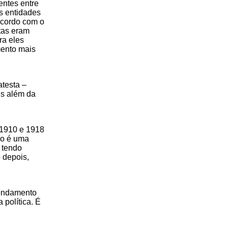
entes entre
s entidades
 acordo com o
tas eram
ra eles
mento mais
atesta –
is além da
 1910 e 1918
ão é uma
 tendo
 depois,
rendamento
 política. É