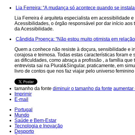
Lia Ferreira: “A mudança só acontece quando se instala 
Lia Ferreira é arquiteta especialista em acessibilidade
Acessibilidades, o órgão responsável por dar início ao
da Acessibilidade.
Cândida Proença: “Não estou muito otimista em relação 
Quem a conhece não resiste à doçura, sensibilidade e i
corajosa e teimosa. Todas estas características foram e
as dificuldades, como abraça a profissão , a família que
entrevista sai na Plural&Singular, praticamente, em sim
livro de contos que nos faz viajar pelo universo feminino
tamanho da fonte
diminuir o tamanho da fonte
aumentar 
Imprimir
E-mail
Portugal
Mundo
Saúde e Bem-Estar
Tecnologia e Inovação
Desporto