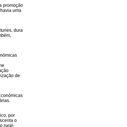
era promoção
s havia uma
tunes, dura
ambém,
conómicas
ime
tação
nização de
 Económicas
rias.
ico, por
scenta o
 rural-