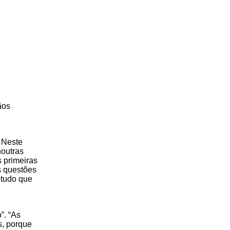
ãos
 Neste
noutras
 primeiras
s questões
etudo que
”. “As
s, porque