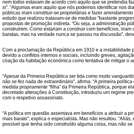
nem todos estavam de acordo com aquilo que se pretendia faze
si”. “Algumas eram aquilo que nós podemos identificar nos di
públicas iriam constituir-se proprietárias e fazer arrendament
estudo que realizou tratavam-se de medidas “bastante progres
propostas de promoção indireta. “Ou seja, a administração púb
construírem. Como estariam a construir com benefícios, iria
baratas, mas na verdade nunca se passou na discussão”, des
Com a proclamação da República em 1910 e a instabilidade po
devido a conflitos internos e sociais, incluindo greves, agita
criação da habitação económica como tentativa de mitigar o 
“Apesar da Primeira República ser tida como muito vanguardis
não se fez nada de extraordinário”, afirma. “A primeira polít
medida propriamente “filha” da Primeira República, porque el
decretado alterações à Constituição, introduziu um regime pr
com o respetivo assassinato.
“A política em questão assentava em benefícios a atribuir a 
mais barato”, explica o especialista. Mas não resultou. “Aliás
possível que tenha sido construído alguma coisa, mas não se 