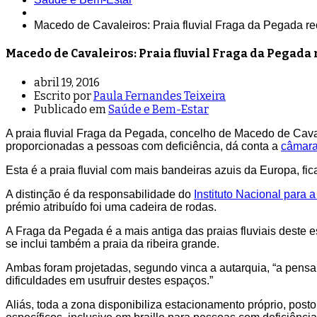
Macedo de Cavaleiros: Praia fluvial Fraga da Pegada r
Macedo de Cavaleiros: Praia fluvial Fraga da Pegada
abril 19, 2016
Escrito por
Paula Fernandes Teixeira
Publicado em
Saúde e Bem-Estar
A praia fluvial Fraga da Pegada, concelho de Macedo de Cava
proporcionadas a pessoas com deficiência, dá conta a
câmara
Esta é a praia fluvial com mais bandeiras azuis da Europa, fic
A distinção é da responsabilidade do
Instituto Nacional para 
prémio atribuído foi uma cadeira de rodas.
A Fraga da Pegada é a mais antiga das praias fluviais deste 
se inclui também a praia da ribeira grande.
Ambas foram projetadas, segundo vinca a autarquia, “a pens
dificuldades em usufruir destes espaços.”
Aliás, toda a zona disponibiliza estacionamento próprio, pos