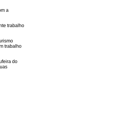
om a
nte trabalho
urismo
um trabalho
ufeira do
suas