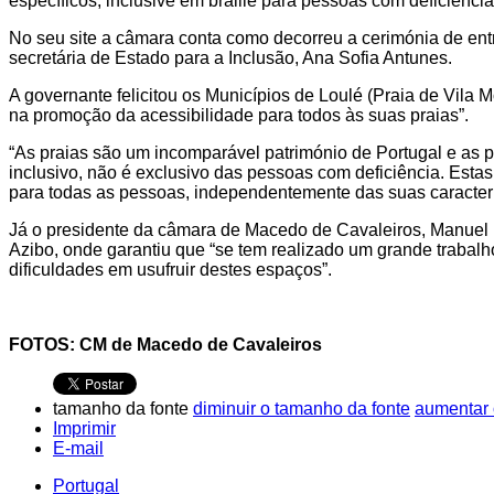
específicos, inclusive em braille para pessoas com deficiência
No seu site a câmara conta como decorreu a cerimónia de e
secretária de Estado para a Inclusão, Ana Sofia Antunes.
A governante felicitou os Municípios de Loulé (Praia de Vila 
na promoção da acessibilidade para todos às suas praias”.
“As praias são um incomparável património de Portugal e as 
inclusivo, não é exclusivo das pessoas com deficiência. Esta
para todas as pessoas, independentemente das suas característ
Já o presidente da câmara de Macedo de Cavaleiros, Manuel D
Azibo, onde garantiu que “se tem realizado um grande trabal
dificuldades em usufruir destes espaços”.
FOTOS: CM de Macedo de Cavaleiros
tamanho da fonte
diminuir o tamanho da fonte
aumentar 
Imprimir
E-mail
Portugal