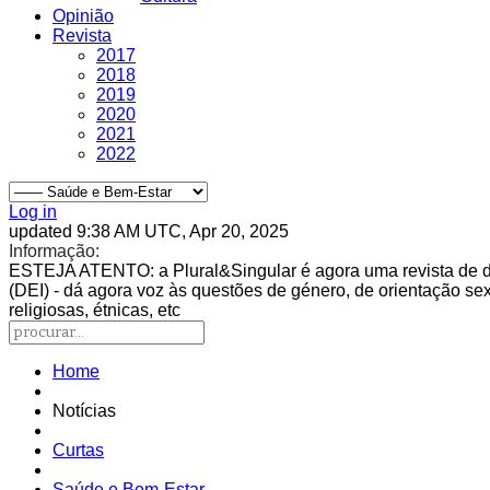
Opinião
Revista
2017
2018
2019
2020
2021
2022
Log in
updated 9:38 AM UTC, Apr 20, 2025
Informação:
ESTEJA ATENTO
: a Plural&Singular é agora uma revista de 
(DEI) - dá agora voz às questões de género, de orientação sexu
religiosas, étnicas, etc
Home
Notícias
Curtas
Saúde e Bem-Estar