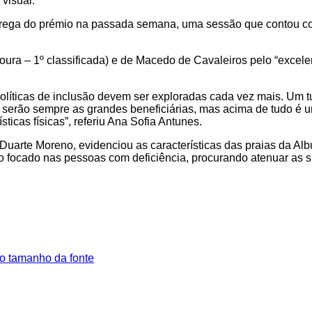
 visual.
ntrega do prémio na passada semana, uma sessão que contou c
Moura – 1º classificada) e de Macedo de Cavaleiros pelo “excele
políticas de inclusão devem ser exploradas cada vez mais. Um t
s serão sempre as grandes beneficiárias, mas acima de tudo é 
icas físicas”, referiu Ana Sofia Antunes.
uarte Moreno, evidenciou as características das praias da Alb
ho focado nas pessoas com deficiência, procurando atenuar as 
o tamanho da fonte