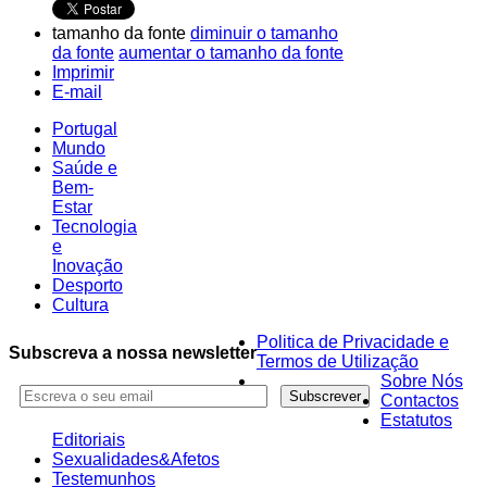
tamanho da fonte
diminuir o tamanho
da fonte
aumentar o tamanho da fonte
Imprimir
E-mail
Portugal
Mundo
Saúde e
Bem-
Estar
Tecnologia
e
Inovação
Desporto
Cultura
Politica de Privacidade e
Subscreva a nossa newsletter
Termos de Utilização
Sobre Nós
Contactos
Estatutos
Editoriais
Sexualidades&Afetos
Testemunhos