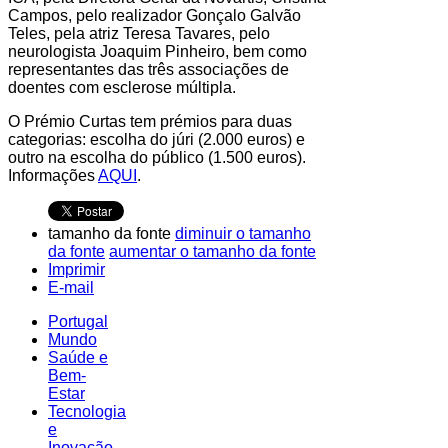
Campos, pelo realizador Gonçalo Galvão
Teles, pela atriz Teresa Tavares, pelo
neurologista Joaquim Pinheiro, bem como
representantes das três associações de
doentes com esclerose múltipla.
O Prémio Curtas tem prémios para duas
categorias: escolha do júri (2.000 euros) e
outro na escolha do público (1.500 euros).
Informações
AQUI
.
tamanho da fonte
diminuir o tamanho
da fonte
aumentar o tamanho da fonte
Imprimir
E-mail
Portugal
Mundo
Saúde e
Bem-
Estar
Tecnologia
e
Inovação