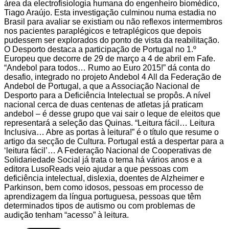
área da electrofisiologia humana do engenheiro biomédico,
Tiago Araújo. Esta investigação culminou numa estadia no
Brasil para avaliar se existiam ou não reflexos intermembros
nos pacientes paraplégicos e tetraplégicos que depois
pudessem ser explorados do ponto de vista da reabilitação.
O Desporto destaca a participação de Portugal no 1.º
Europeu que decorre de 29 de março a 4 de abril em Fafe.
“Andebol para todos… Rumo ao Euro 2015!” dá conta do
desafio, integrado no projeto Andebol 4 All da Federação de
Andebol de Portugal, a que a Associação Nacional de
Desporto para a Deficiência Intelectual se propôs. A nível
nacional cerca de duas centenas de atletas já praticam
andebol – é desse grupo que vai sair o leque de eleitos que
representará a seleção das Quinas. “Leitura fácil… Leitura
Inclusiva… Abre as portas à leitura!” é o título que resume o
artigo da secção de Cultura. Portugal está a despertar para a
‘leitura fácil’… A Federação Nacional de Cooperativas de
Solidariedade Social já trata o tema há vários anos e a
editora LusoReads veio ajudar a que pessoas com
deficiência intelectual, dislexia, doentes de Alzheimer e
Parkinson, bem como idosos, pessoas em processo de
aprendizagem da língua portuguesa, pessoas que têm
determinados tipos de autismo ou com problemas de
audição tenham “acesso” à leitura.