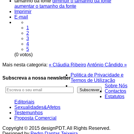
tamanho da fonte
diminuir o tamanho da fonte
aumentar o tamanho da fonte
Imprimir
E-mail
1
2
3
4
5
(0 votos)
Mais nesta categoria:
« Cláudia Ribeiro
António Cândido »
Politica de Privacidade e
Subscreva a nossa newsletter
Termos de Utilização
Sobre Nós
Contactos
Estatutos
Editoriais
Sexualidades&Afetos
Testemunhos
Proposta Comercial
Copyright © 2015 designPDT. All Rights Reserved.
Designed by
Pedro Dantas Teixeira
.