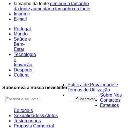
tamanho da fonte
diminuir o tamanho
da fonte
aumentar o tamanho da fonte
Imprimir
E-mail
Portugal
Mundo
Saúde e
Bem-
Estar
Tecnologia
e
Inovação
Desporto
Cultura
Politica de Privacidade e
Subscreva a nossa newsletter
Termos de Utilização
Sobre Nós
Contactos
Estatutos
Editoriais
Sexualidades&Afetos
Testemunhos
Proposta Comercial