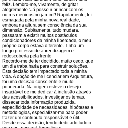
feliz. Lembro-me, vivamente, de gritar
alegremente “Já posso ir brincar com os
outros meninos no jardim”! Rapidamente, fui
esmagada pela minha nova realidade,
embora na altura sem consciência da sua
dimensão. Subitamente, tudo mudara,
passaram a existir muitos obstáculos
condicionadores da minha liberdade, o meu
próprio corpo estava diferente. Tinha um
longo processo de aprendizagem e
redescoberta pela frente.
Recordo-me de ter decidido, muito cedo, que
um dia trabalharia para construir soluções.
Esta decisão tem impactado toda a minha
vida. A opção de me licenciar em Arquitetura,
foi uma decisão consciente e muito
ponderada. Na origem esteve o desejo
insaciável de me dedicar à inclusão através
das acessibilidades, investigar os temas,
dissecar toda informação produzida,
especificidade de necessidades, hipóteses e
metodologias, especializar-me para poder
trazer um contributo responsável e útil.
Desde essa decisão, tendo dedicado tudo o
que sou, pessoal, formativa e