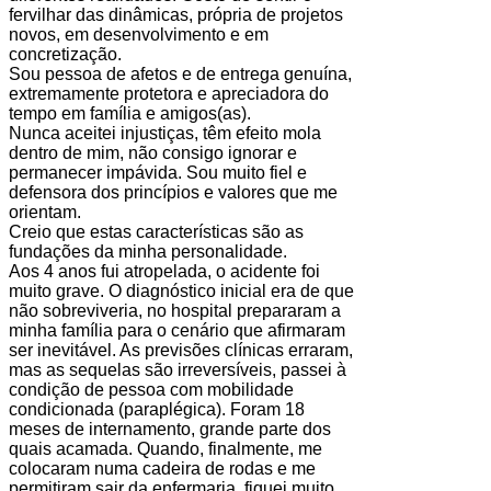
fervilhar das dinâmicas, própria de projetos
novos, em desenvolvimento e em
concretização.
Sou pessoa de afetos e de entrega genuína,
extremamente protetora e apreciadora do
tempo em família e amigos(as).
Nunca aceitei injustiças, têm efeito mola
dentro de mim, não consigo ignorar e
permanecer impávida. Sou muito fiel e
defensora dos princípios e valores que me
orientam.
Creio que estas características são as
fundações da minha personalidade.
Aos 4 anos fui atropelada, o acidente foi
muito grave. O diagnóstico inicial era de que
não sobreviveria, no hospital prepararam a
minha família para o cenário que afirmaram
ser inevitável. As previsões clínicas erraram,
mas as sequelas são irreversíveis, passei à
condição de pessoa com mobilidade
condicionada (paraplégica). Foram 18
meses de internamento, grande parte dos
quais acamada. Quando, finalmente, me
colocaram numa cadeira de rodas e me
permitiram sair da enfermaria, fiquei muito