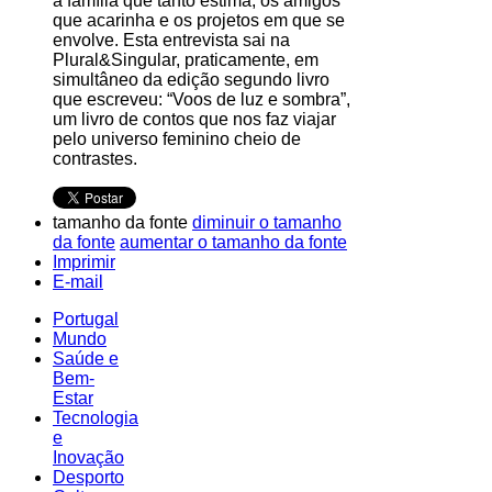
a família que tanto estima, os amigos
que acarinha e os projetos em que se
envolve. Esta entrevista sai na
Plural&Singular, praticamente, em
simultâneo da edição segundo livro
que escreveu: “Voos de luz e sombra”,
um livro de contos que nos faz viajar
pelo universo feminino cheio de
contrastes.
tamanho da fonte
diminuir o tamanho
da fonte
aumentar o tamanho da fonte
Imprimir
E-mail
Portugal
Mundo
Saúde e
Bem-
Estar
Tecnologia
e
Inovação
Desporto